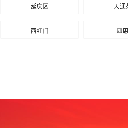
延庆区
天通
西红门
四