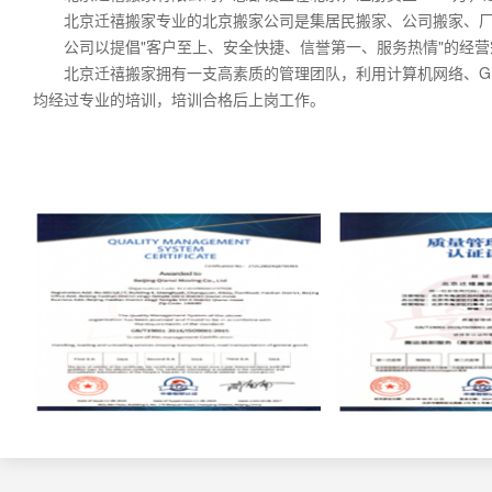
北京迁禧搬家专业的北京搬家公司是集居民搬家、公司搬家、厂房
公司以提倡"客户至上、安全快捷、信誉第一、服务热情"的经营
北京迁禧搬家拥有一支高素质的管理团队，利用计算机网络、GP
均经过专业的培训，培训合格后上岗工作。