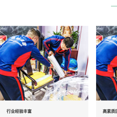
行业经验丰富
高素质