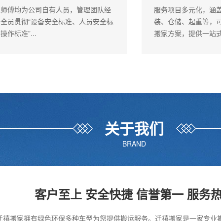
家师傅均为公司自有人员，管理团队经
服务项目多元化，涵
全员贯彻“设备安全标准、人员安全标
装、仓储、起重等，
作标准”...
搬家方案，提供一站式.
关于我们
BRAND
客户至上 安全快捷 信誉第一 服务
迁禧搬家拥有绿色环保多种车型为您提供搬运服务。迁禧搬家是一家专业