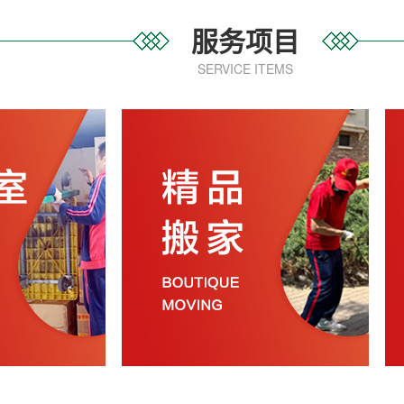
服务项目
SERVICE ITEMS