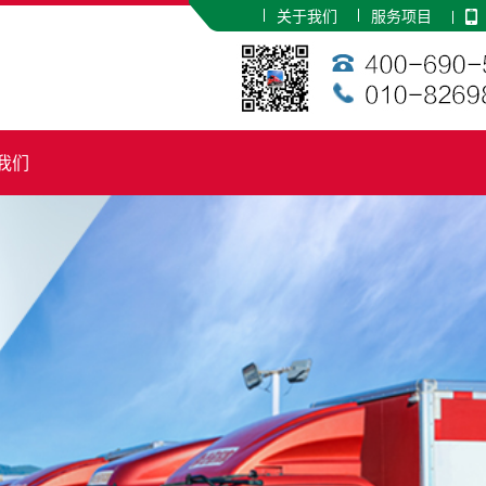
关于我们
服务项目
我们