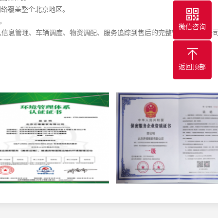
络覆盖整个北京地区。
。
微信咨询
信息管理、车辆调度、物资调配、服务追踪到售后的完整管理体系。公
返回顶部