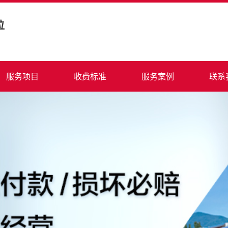
位
服务项目
收费标准
服务案例
联系