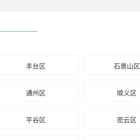
丰台区
石景山区
通州区
顺义区
平谷区
密云区