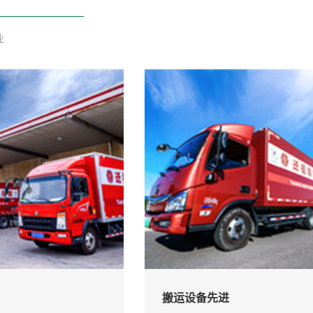
业
搬运设备先进