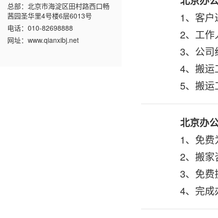
北京办公
总部：北京市海淀区田村路西口畅
1、客户
茜园圣华里4号楼6层6013号
电话：010-82698888
2、工作
网址：www.qianxibj.net
3、公司
4、搬运
5、搬运
北京办公
1、免费
2、搬家
3、免费
4、完成