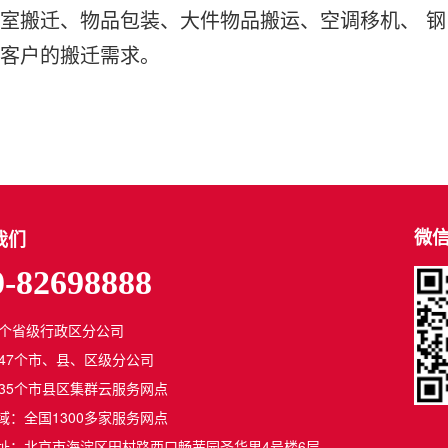
室搬迁、物品包装、大件物品搬运、空调移机、 钢
决客户的搬迁需求。
微
我们
0-82698888
1个省级行政区分公司
347个市、县、区级分公司
835个市县区集群云服务网点
域：全国1300多家服务网点
址：北京市海淀区田村路西口畅茜园圣华里4号楼6层