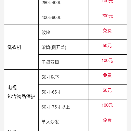
100元
280L-400L
200元
400L-600L
免费
波轮
50元
洗衣机
滚筒(侧开盖)
100元
子母双筒
免费
50寸以下
电视
50元
50寸-65寸
包含物品保护
100元
60寸-75寸以上
免费
单人沙发