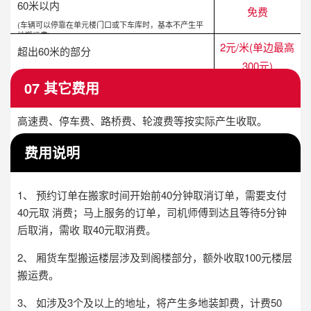
60米以内
免费
(车辆可以停靠在单元楼门口或下车库时，基本不产生平
地搬运费)
2元/米(单边最高
超出60米的部分
300元)
07 其它费用
高速费、停车费、路桥费、轮渡费等按实际产生收取。
费用说明
1、 预约订单在搬家时间开始前40分钟取消订单，需要支付
40元取 消费；马上服务的订单，司机师傅到达且等待5分钟
后取消，需收 取40元取消费。
2、 厢货车型搬运楼层涉及到阁楼部分，额外收取100元楼层
搬运费。
3、 如涉及3个及以上的地址，将产生多地装卸费，计费50