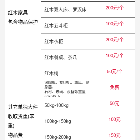
200元/个
红木双人床、罗汉床
红木家具
包含物品保护
100元/个
红木五斗柜
200元/个
红木衣柜
100元/个
红木餐桌、茶几
50元/个
红木椅
保险柜、复印机、鱼缸、健
免费
身器、
石材、玻璃、设备等重量
50kg以下
50元
50kg-100kg
其它单独大件
收取贵重(笨
100元
100kg-150kg
重)
物品费
150元
150kg-200kg