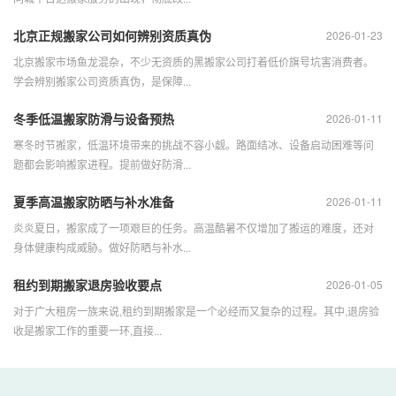
北京正规搬家公司如何辨别资质真伪
2026-01-23
北京搬家市场鱼龙混杂，不少无资质的黑搬家公司打着低价旗号坑害消费者。
学会辨别搬家公司资质真伪，是保障...
冬季低温搬家防滑与设备预热
2026-01-11
寒冬时节搬家，低温环境带来的挑战不容小觑。路面结冰、设备启动困难等问
题都会影响搬家进程。提前做好防滑...
夏季高温搬家防晒与补水准备
2026-01-11
炎炎夏日，搬家成了一项艰巨的任务。高温酷暑不仅增加了搬运的难度，还对
身体健康构成威胁。做好防晒与补水...
租约到期搬家退房验收要点
2026-01-05
对于广大租房一族来说,租约到期搬家是一个必经而又复杂的过程。其中,退房验
收是搬家工作的重要一环,直接...