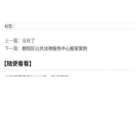
标签：
上一篇：没有了
下一篇：
朝阳区公共法律服务中心搬家案例
【随便看看】
长途搬家费用200公里：短途案例
智能搬家时代来临：科技如何改变传统搬家模式
朝阳区高端搬家公司 - 精品搬家服务流程详解
金杯搬家货运团队优势，确保搬迁全程无忧
小型搬家vs个人搬家：哪种方式更省钱省心？