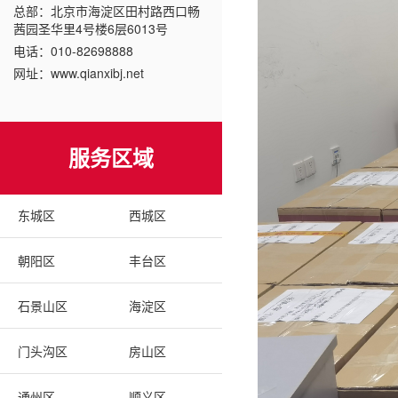
总部：北京市海淀区田村路西口畅
茜园圣华里4号楼6层6013号
电话：010-82698888
网址：www.qianxibj.net
服务区域
东城区
西城区
朝阳区
丰台区
石景山区
海淀区
门头沟区
房山区
通州区
顺义区