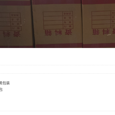
类包装
包