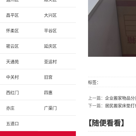
昌平区
大兴区
怀柔区
平谷区
密云区
延庆区
天通苑
亚运村
中关村
旧宫
标签：
西红门
四惠
上一篇：
企业搬家物品分
下一篇：
居民搬家床垫打
亦庄
广渠门
【随便看看】
五道口