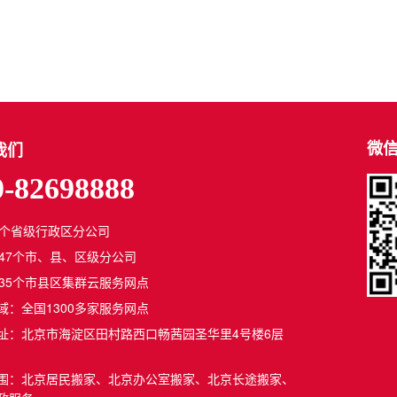
微
我们
0-82698888
1个省级行政区分公司
347个市、县、区级分公司
835个市县区集群云服务网点
域：全国1300多家服务网点
址：北京市海淀区田村路西口畅茜园圣华里4号楼6层
围：北京居民搬家、北京办公室搬家、北京长途搬家、