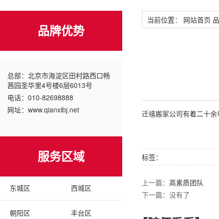
当前位置：
网站首页
品牌优势
总部：北京市海淀区田村路西口畅
茜园圣华里4号楼6层6013号
电话：010-82698888
网址：www.qianxibj.net
迁禧搬家公司有着二十余
服务区域
标签：
上一篇：
高素质团队
东城区
西城区
下一篇：没有了
朝阳区
丰台区