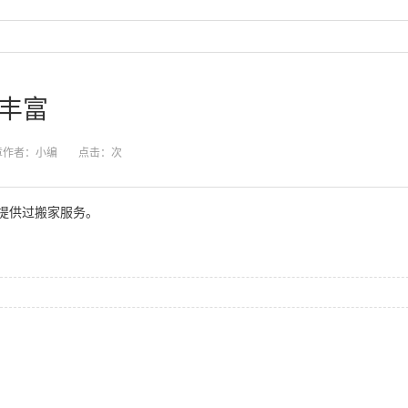
丰富
章作者：小编
点击：
次
提供过搬家服务。