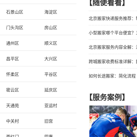
【随便看看】
石景山区
海淀区
北京搬家快递服务推荐：
门头沟区
房山区
小型搬家哪个平台便宜？三
通州区
顺义区
北京搬家服务内容全解：
昌平区
大兴区
跨城搬家收费标准详解：
怀柔区
平谷区
如何长途搬家：简化流程
密云区
延庆区
【服务案例】
天通苑
亚运村
中关村
旧宫
西红门
四惠