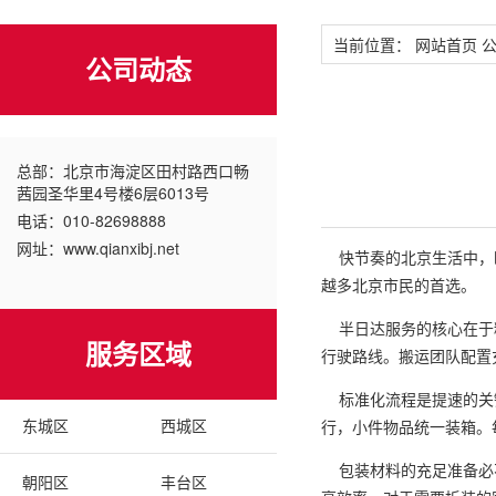
当前位置：
网站首页
公司动态
总部：北京市海淀区田村路西口畅
茜园圣华里4号楼6层6013号
电话：010-82698888
网址：www.qianxibj.net
快节奏的北京生活中，时
越多北京市民的首选。
半日达服务的核心在于精
服务区域
行驶路线。搬运团队配置
标准化流程是提速的关键
东城区
西城区
行，小件物品统一装箱。
包装材料的充足准备必不
朝阳区
丰台区