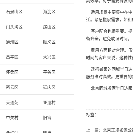
高效率。对于需要拆装的
石景山区
海淀区
适用场景主要集中在中小
迁。紧急搬家需求，如租
门头沟区
房山区
客户配合也很重要。提前
备齐全，避免耽误时间。
通州区
顺义区
费用方面相对合理。虽然
昌平区
大兴区
时间的客户来说，这种性
迁禧搬家的同城半日达服
怀柔区
平谷区
服务准时高效。更重要的
密云区
延庆区
北京同城搬家半日达服务
天通苑
亚运村
标签：
中关村
旧宫
上一篇：
北京正规搬家公
西红门
四惠