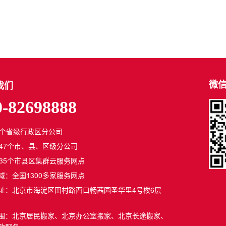
微
我们
0-82698888
1个省级行政区分公司
347个市、县、区级分公司
835个市县区集群云服务网点
域：全国1300多家服务网点
址：北京市海淀区田村路西口畅茜园圣华里4号楼6层
围：北京居民搬家、北京办公室搬家、北京长途搬家、