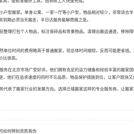
家具，提前准备好工具，由熟练工人快速完成。
户型搬家。单身公寓、一室一厅等小户型，物品相对较少，非常适合半
房到期必须当天搬走，半日达服务能解燃眉之急。
整理打包个人物品，标注易碎品和贵重物品。清理出搬运通道，移除障
单位时间的费用略高于普通搬家，但总体时间缩短，反而可能更省钱。
价比很高。
务在北京市场广受好评。他们拥有充足的运力储备和经验丰富的搬家团
是，他们在追求速度的同时不忘品质，物品保护措施到位，让客户既快又
代表了搬家行业的发展方向。选择迁禧搬家这样的专业服务商，让搬家
司如何辨别资质真伪