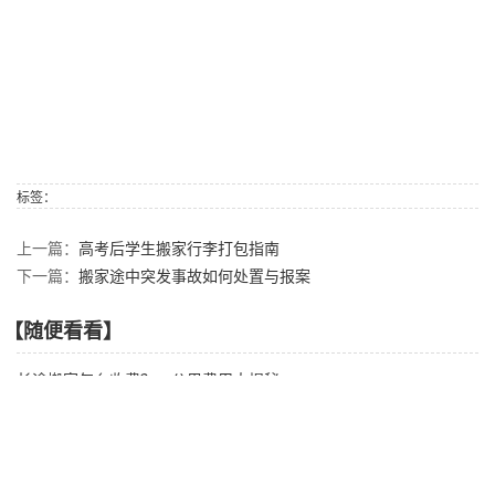
标签：
上一篇：
高考后学生搬家行李打包指南
下一篇：
搬家途中突发事故如何处置与报案
【随便看看】
长途搬家怎么收费？一公里费用大揭秘
小型搬家vs个人搬家：哪种方式更省钱省心？
搬家的黄道吉日查询技巧，提升搬家运势