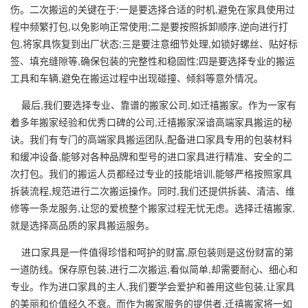
伤。二次搬运的关键在于:一是要选择合适的时机,避免在家具使用过
程中频繁打包,以免影响正常使用;二是要按照拆卸顺序,逆向进行打
包,将家具恢复到出厂状态;三是要注意细节处理,如锁好螺丝、贴好标
签、填充缝隙等,确保包装的完整性和稳固性;四是要选择专业的搬运
工具和车辆,避免在搬运过程中出现碰撞、倾斜等意外情况。
最后,我们要选择专业、靠谱的搬家公司,如迁禧搬家。作为一家有
着多年搬家经验和优秀口碑的公司,迁禧搬家深谙高端家具搬运的秘
诀。我们有专门的高端家具搬运团队,配备进口家具专用的包装材料
和缓冲设备,能够对各种品牌和型号的进口家具进行精准、安全的二
次打包。我们的搬运人员都经过专业的技能培训,能够严格按照家具
拆装流程,规范进行二次搬运操作。同时,我们还提供拆装、清洁、维
修等一条龙服务,让您的爱梳整个搬家过程无忧无虑。选择迁禧搬家,
就是选择高品质的家具搬运服务。
进口家具是一件值得珍惜和呵护的财富,原包装则是这份财富的第
一道防线。保存原包装,进行二次搬运,看似简单,却需要耐心、细心和
专业。作为进口家具的主人,我们要学会爱护和善用这些包装,让家具
的美丽和价值经久不衰。而作为搬家服务的提供者,迁禧搬家将一如