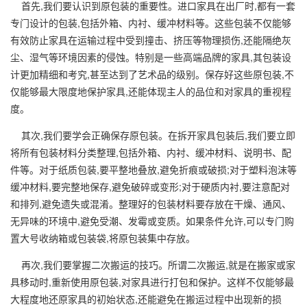
首先,我们要认识到原包装的重要性。进口家具在出厂时,都有一套
专门设计的包装,包括外箱、内衬、缓冲材料等。这些包装不仅能够
有效防止家具在运输过程中受到撞击、挤压等物理损伤,还能隔绝灰
尘、湿气等环境因素的侵蚀。特别是一些高端品牌的家具,其包装设
计更加精细和考究,甚至达到了艺术品的级别。保存好这些原包装,不
仅能够最大限度地保护家具,还能体现主人的品位和对家具的重视程
度。
其次,我们要学会正确保存原包装。在拆开家具包装后,我们要立即
将所有包装材料分类整理,包括外箱、内衬、缓冲材料、说明书、配
件等。对于纸质包装,要平整地叠放,避免折痕或破损;对于塑料泡沫等
缓冲材料,要完整地保存,避免破碎或变形;对于硬质内衬,要注意配对
和排列,避免遗失或混淆。整理好的包装材料要存放在干燥、通风、
无异味的环境中,避免受潮、发霉或变质。如果条件允许,可以专门购
置大号收纳箱或包装袋,将原包装集中存放。
再次,我们要掌握二次搬运的技巧。所谓二次搬运,就是在搬家或家
具移动时,重新使用原包装,对家具进行打包和保护。这样不仅能够最
大程度地还原家具的初始状态,还能避免在搬运过程中出现新的损